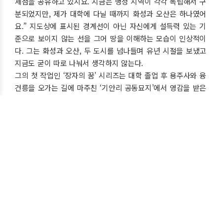
제점을 공유하고 있지요. 지금은 행정 지역이 각각 독립해서 구
분되었지만, 제가 대학에 다닐 때까지 화성과 오산은 하나였어
요.” 지도상에 표시된 경계선이 아닌 자신에게 설득력 있는 기
준으로 보이지 않는 선을 그어 땅을 이해하는 모습이 인상적이
다. 그는 화성과 오산, 두 도시를 넘나들며 유년 시절을 보냈고
지금도 굳이 따로 나눠서 생각하지 않는다.
그의 첫 작업인 ‘장자의 꿈’ 시리즈는 대학 졸업 후 용주사와 융
건릉을 오가는 길에 마주친 ‘기안리 공동묘지’에서 영감을 받은
것이다. 어려서부터 소풍, 천렵, 낚시 등을 하던 곳에서, 그가 세
상에 내놓을 이야기의 단초를 발견한 것은 자연스러운 일이기
도 하고 한편으로 신기한 일처럼 느껴지기도 한다. ‘나의 고향은
어디일까.’ 그런 질문을 독자에게 던지고, 그 질문에는 쉽게 대
답하기가 어려우니 말이다. “특별히 구분하여 의미를 부여하지
않아요. 제 일상이 화성이고 화성이 제 삶이에요.”